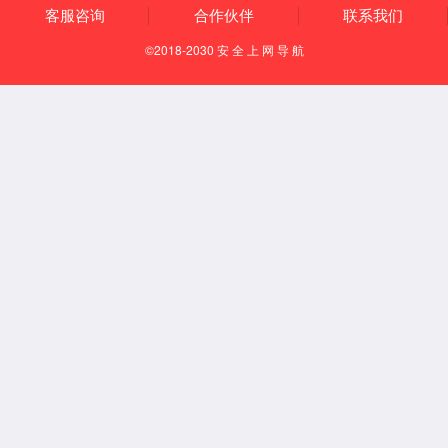
有组织排放
清洁运输
园区安环一体化
国家专精特新重点“小巨人”企业
国家服务型制造示范企业
助力客户A级环境绩效评定