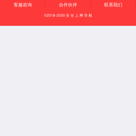
有组织排放
清洁运输
园区安环一体化
国家专精特新重点“小巨人”企业
国家服务型制造示范企业
助力客户A级环境绩效评定